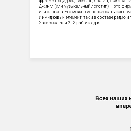
фрагменты (адрес, телефон, слоган) поются. Та
Джингл (или музыкальный логотип) — это фир
или слогана. Его можно использовать как са
и имиджевый элемент, так и в составе радио и 
Записывается 2 - 3 рабочих дня.
Всех наших 
впер