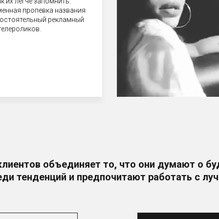
к их легче запомнить.
менная пропевка названия
мостоятельный рекламный
телероликов.
клиентов объединяет то, что они думают о бу
еди тенденций и предпочитают работать с луч