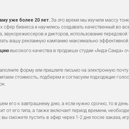
му уже более 20 лет.
 За это время мы изучили массу тон
ех сфер бизнеса и научились создавать качественный во вс
 звукорежиссеров и дикторов, использование передовой т
лать вашу рекламную кампанию максимально эффективной
кцию
 высокого качества в продакшн студии «Анда-Санда» о
заполните форму или пришлите письмо на электронную почту.
читаем стоимость, подберем и согласуем подходящие голоса
к. 
шем его к завтрашнему дню, а если нужно срочно, то в день
ит от его типа, а также включает период времени, необходи
 сможете пустить в эфир через 1-2 дня после заказа, игро