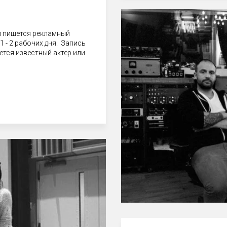
к
 пишется рекламный
1 - 2 рабочих дня. Запись
ется известный актер или