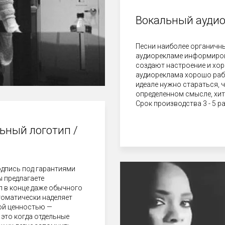
Вокальный аудио
Песни наиболее органичн
аудиорекламе информиров
создают настроение и хо
аудиореклама хорошо рабо
идеале нужно стараться, 
определенном смысле, хит
Срок производства 3 - 5 р
ьный логотип /
дпись под гарантиями
ы предлагаете
 в конце даже обычного
томатически наделяет
ой ценностью —
это когда отдельные