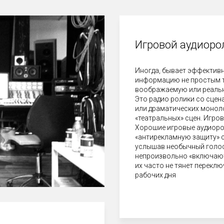
Игровой аудиор
Иногда, бывает эффективн
информацию не простым те
воображаемую или реальн
Это радио ролики со сце
или драматических монол
«театральных» сцен. Игров
Хорошие игровые аудиоро
«антирекламную защиту» с
услышав необычный голос,
непроизвольно «включают»
их часто не тянет переклю
рабочих дня